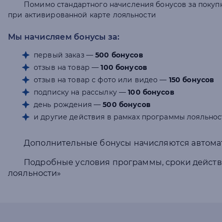
Помимо стандартного начисления бонусов за покуп
при активированной карте лояльности
Мы начисляем бонусы за:
первый заказ —
500 бонусов
отзыв на товар —
100 бонусов
отзыв на товар с фото или видео —
150 бонусов
подписку на рассылку —
100 бонусов
день рождения —
500 бонусов
и другие действия в рамках программы лояльнос
Дополнительные бонусы начисляются автомат
Подробные условия программы, сроки действ
лояльности»