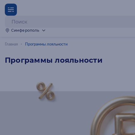
Симферополь
Главная
Программы лояльности
●
Программы лояльности